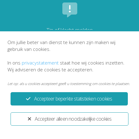
Tip of klacht melden
Om jullie beter van dienst te kunnen zijn maken wij
gebruik van cookies.
In ons
privacystatement
staat hoe wij cookies inzetten.
Wij adviseren de cookies te accepteren.
Let op: als u cookies accepteert geeft u toestemming om cookies te plaatsen.
Accepteer beperkte statistieken cookies
Privacystatement
Disclaimer
Accepteer alleen noodzakelijke cookies
Ontwikkeld door:
Yardzorgsites.nl