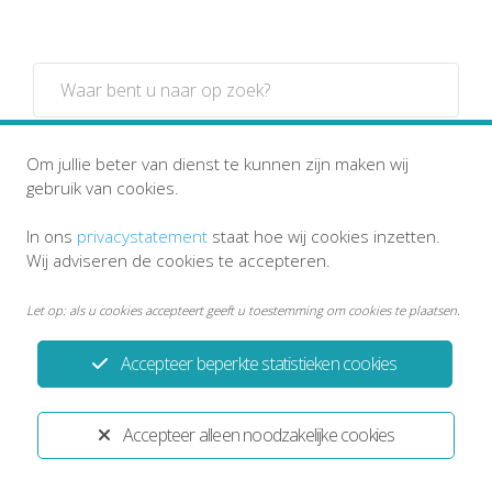
Zoeken
Om jullie beter van dienst te kunnen zijn maken wij
gebruik van cookies.
In ons
privacystatement
staat hoe wij cookies inzetten.
Wij adviseren de cookies te accepteren.
Inloggen in uw medisch
Let op: als u cookies accepteert geeft u toestemming om cookies te plaatsen.
dossier?
Accepteer beperkte statistieken cookies
Accepteer alleen noodzakelijke cookies