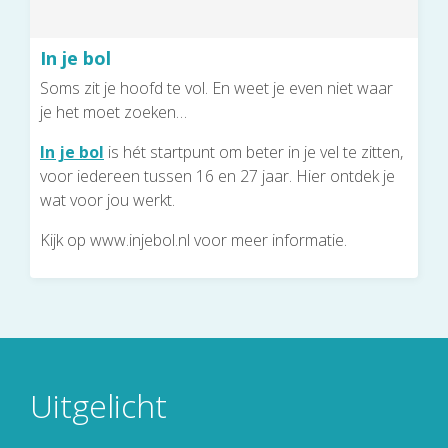
In je bol
Soms zit je hoofd te vol. En weet je even niet waar
je het moet zoeken…
In je bol
is hét startpunt om beter in je vel te zitten,
voor iedereen tussen 16 en 27 jaar. Hier ontdek je
wat voor jou werkt.
Kijk op www.injebol.nl voor meer informatie.
Uitgelicht