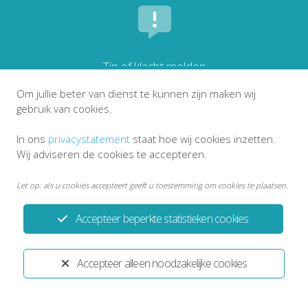
Tip of klacht melden
Om jullie beter van dienst te kunnen zijn maken wij
gebruik van cookies.
In ons
privacystatement
staat hoe wij cookies inzetten.
Wij adviseren de cookies te accepteren.
Let op: als u cookies accepteert geeft u toestemming om cookies te plaatsen.
Accepteer beperkte statistieken cookies
Privacystatement
Disclaimer
Accepteer alleen noodzakelijke cookies
Ontwikkeld door:
Yardzorgsites.nl