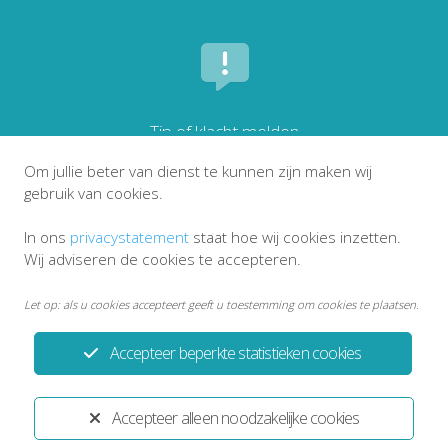
Tip of klacht melden
Om jullie beter van dienst te kunnen zijn maken wij
gebruik van cookies.
In ons
privacystatement
staat hoe wij cookies inzetten.
Wij adviseren de cookies te accepteren.
Let op: als u cookies accepteert geeft u toestemming om cookies te plaatsen.
Accepteer beperkte statistieken cookies
Privacystatement
Disclaimer
Accepteer alleen noodzakelijke cookies