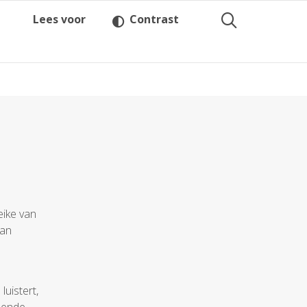
Lees voor
Contrast
eike van
aan
luistert,