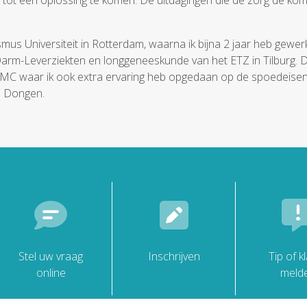
en tot een oplossing te komen. De uitdagingen die de zorg de k
us Universiteit in Rotterdam, waarna ik bijna 2 jaar heb gewer
arm-Leverziekten en longgeneeskunde van het ETZ in Tilburg. 
 UMC waar ik ook extra ervaring heb opgedaan op de spoedeise
n Dongen.
Stel uw vraag
Inschrijven
Tip of k
online
meld